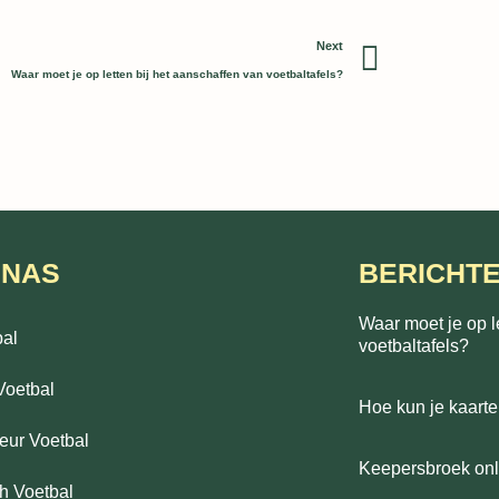
Next
Next
Waar moet je op letten bij het aanschaffen van voetbaltafels?
INAS
BERICHT
Waar moet je op l
bal
voetbaltafels?
Voetbal
Hoe kun je kaarte
eur Voetbal
Keepersbroek onli
h Voetbal