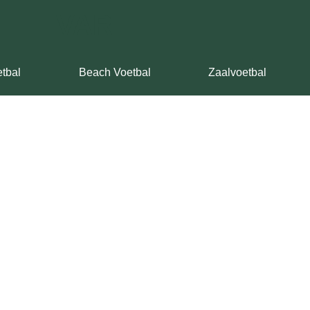
VAR
tbal
Beach Voetbal
Zaalvoetbal
arten Liverpool online beste