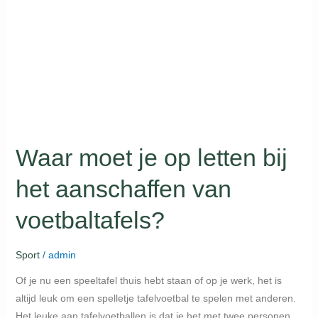
letten
bij
het
aanschaffen
van
voetbaltafels?
Waar moet je op letten bij
het aanschaffen van
voetbaltafels?
Sport
/
admin
Of je nu een speeltafel thuis hebt staan of op je werk, het is
altijd leuk om een spelletje tafelvoetbal te spelen met anderen.
Het leuke aan tafelvoetballen is dat je het met twee personen