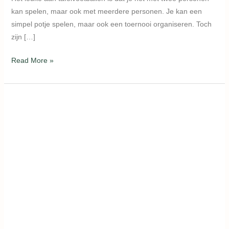
kan spelen, maar ook met meerdere personen. Je kan een
simpel potje spelen, maar ook een toernooi organiseren. Toch
zijn […]
Read More »
Hoe
kun
je
kaarten
Liverpool
online
bestellen?