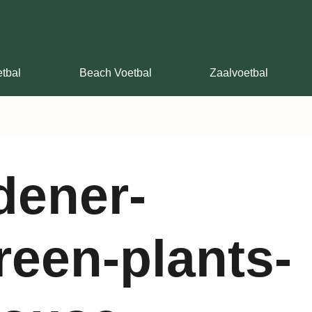
VAR
tbal
Beach Voetbal
Zaalvoetbal
dener-
reen-plants-