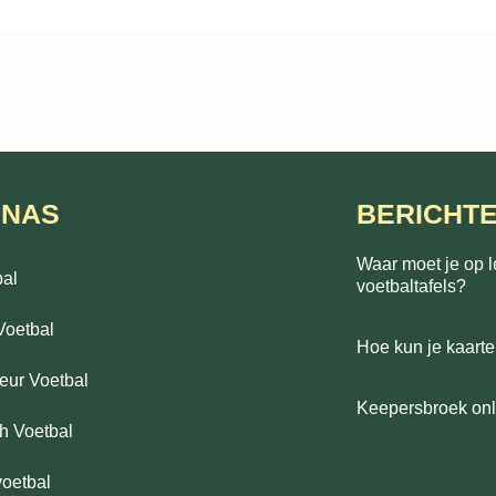
INAS
BERICHT
Waar moet je op l
bal
voetbaltafels?
Voetbal
Hoe kun je kaarte
eur Voetbal
Keepersbroek onli
h Voetbal
voetbal