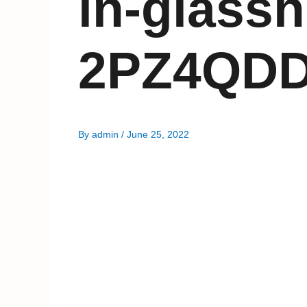
in-glass
2PZ4QDD
By
admin
/
June 25, 2022